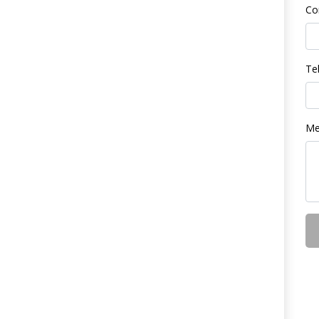
Co
Te
Me