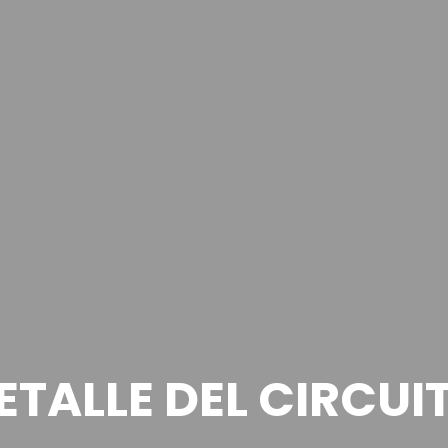
ETALLE DEL CIRCUI