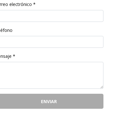
rreo electrónico
*
léfono
nsaje
*