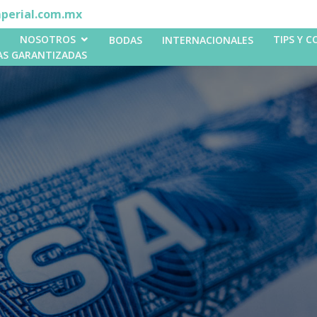
perial.com.mx
NOSOTROS
TIPS Y 
BODAS
INTERNACIONALES
AS GARANTIZADAS