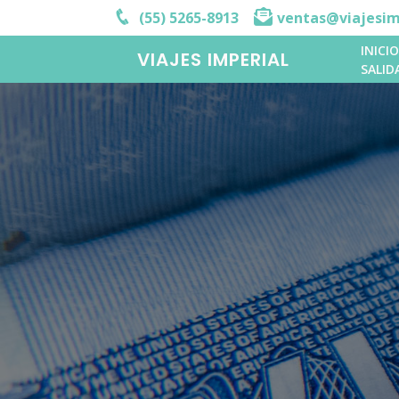
(55) 5265-8913
ventas@viajesim
INICIO
VIAJES IMPERIAL
SALID