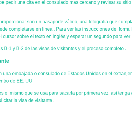
 debe pedir una cita en el consulado mas cercano
y revisar su siti
oporcionar son un pasaporte válido, una fotografia que cumpla
uede completarse en linea
. Para ver las instrucciones del form
l cursor sobre el texto en inglés y esperar un segundo para ver 
 B-1 y B-2 de las visas de visitantes y el preceso completo .
ante
 en una embajada o consulado de Estados Unidos en el extranjero.
entro de EE. UU.
 es el mismo que se usa para sacarla por primera vez, así tenga
icitar la visa de visitante
.
u visa con nosotros.